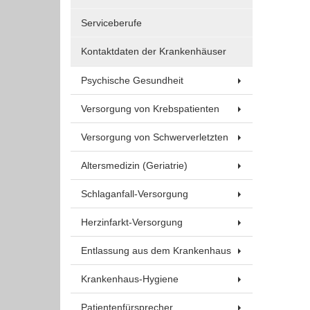
Um Inhalte von Videoplattformen und Social Media
Plattformen anzeigen zu können, werden von
Serviceberufe
diesen externen Medien Cookies gesetzt.
Kontaktdaten der Krankenhäuser
YouTube
Psychische Gesundheit
Versorgung von Krebspatienten
Vimeo
Versorgung von Schwerverletzten
Altersmedizin (Geriatrie)
Schlaganfall-Versorgung
Herzinfarkt-Versorgung
Entlassung aus dem Krankenhaus
Krankenhaus-Hygiene
Patientenfürsprecher