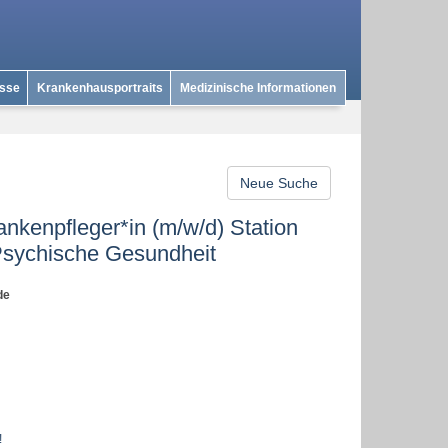
isse
Krankenhausportraits
Medizinische Informationen
Neue Suche
nkenpfleger*in (m/w/d) Station
Psychische Gesundheit
de
!