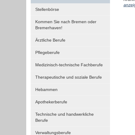
anzei
Funktionen und sind für die einwandfreie Funktion
Stellenbörse
der Website erforderlich.
Kommen Sie nach Bremen oder
Bremerhaven!
Einverständnis-Cookie
Ärztliche Berufe
Name:
cookie_consent
Pflegeberufe
Zweck:
Medizinisch-technische Fachberufe
Dieser Cookie speichert die
ausgewählten Einverständnis-
Therapeutische und soziale Berufe
Optionen des Benutzers
Hebammen
Cookie
Laufzeit:
Apothekerberufe
1 Jahr
Technische und handwerkliche
Berufe
EXTERNE MEDIEN
Verwaltungsberufe