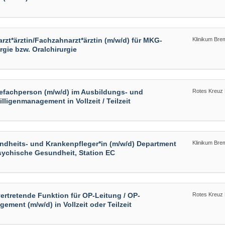
rzt*ärztin/Fachzahnarzt*ärztin (m/w/d) für MKG-
Klinikum Bre
rgie bzw. Oralchirurgie
efachperson (m/w/d) im Ausbildungs- und
Rotes Kreuz
illigenmanagement in Vollzeit / Teilzeit
dheits- und Krankenpfleger*in (m/w/d) Department
Klinikum Bre
sychische Gesundheit, Station EC
vertretende Funktion für OP-Leitung / OP-
Rotes Kreuz
ement (m/w/d) in Vollzeit oder Teilzeit