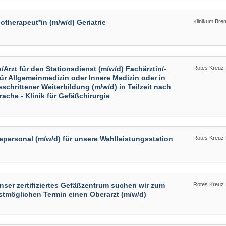
otherapeut*in (m/w/d) Geriatrie
Klinikum Bre
n/Arzt für den Stationsdienst (m/w/d) Fachärztin/-
Rotes Kreuz
für Allgemeinmedizin oder Innere Medizin oder in
eschrittener Weiterbildung (m/w/d) in Teilzeit nach
ache - Klinik für Gefäßchirurgie
epersonal (m/w/d) für unsere Wahlleistungsstation
Rotes Kreuz
nser zertifiziertes Gefäßzentrum suchen wir zum
Rotes Kreuz
tmöglichen Termin einen Oberarzt (m/w/d)