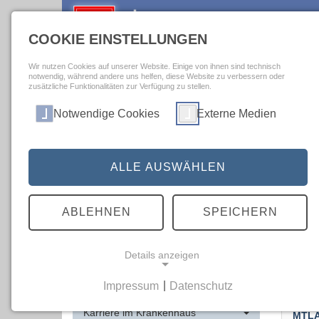
COOKIE EINSTELLUNGEN
Wir nutzen Cookies auf unserer Website. Einige von ihnen sind technisch
notwendig, während andere uns helfen, diese Website zu verbessern oder
Bremer Krankenhausspiegel
>
Karriere im Krankenhaus
>
Stellenbör
zusätzliche Funktionalitäten zur Verfügung zu stellen.
Notwendige Cookies
Externe Medien
Stell
Startseite
In diese
Qualitätsergebnisse A-Z
ALLE AUSWÄHLEN
Sie könn
Krankenhausportraits A-Z
ABLEHNEN
SPEICHERN
Medizinische Informationen A-Z
Hilfe im Notfall
Details anzeigen
<<
Geburtskliniken im Land Bremen
Impressum
|
Datenschutz
NOTWENDIGE COOKIES
Mediz
Karriere im Krankenhaus
MTLA 
Notwendige Cookies ermöglichen grundlegende