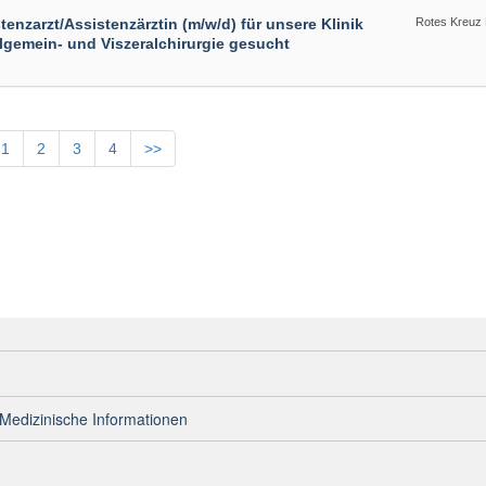
tenzarzt/Assistenzärztin (m/w/d) für unsere Klinik
Rotes Kreuz
llgemein- und Viszeralchirurgie gesucht
1
2
3
4
>>
Medizinische Informationen