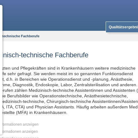
Qualitätsergebn
h-technische Fachberufe
inisch-technische Fachberufe
zten und Pflegekräften sind in Krankenhäusern weitere medizinische
fe sehr gefragt. Sie werden meist im so genannten Funktionsdienst
zt, d.h. in Bereichen wie Operationsdienst und -planung, Anästhesie,
hme, Diagnostik, Endoskopie, Labor, Zentralsterilisation und anderen.
erufen zählen Medizinisch-technische Assistentinnen und Assistenten
ue Berufsbilder wie Operationstechnische, Anästhesietechnische,
medizinisch-technische, Chirurgisch-technische Assistentinnen/Assiste
A, ITA, CTA) und Physician Assistants. Häufig arbeiten außerdem Medi
estellte (MFA) in Krankenhäusern.