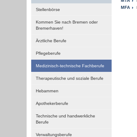
MTA
Funktionen und sind für die einwandfreie Funktion
MFA
Stellenbörse
der Website erforderlich.
Kommen Sie nach Bremen oder
Bremerhaven!
Einverständnis-Cookie
Ärztliche Berufe
Name:
cookie_consent
Pflegeberufe
Zweck:
Medizinisch-technische Fachberufe
Dieser Cookie speichert die
ausgewählten Einverständnis-
Therapeutische und soziale Berufe
Optionen des Benutzers
Hebammen
Cookie
Laufzeit:
Apothekerberufe
1 Jahr
Technische und handwerkliche
Berufe
EXTERNE MEDIEN
Verwaltungsberufe