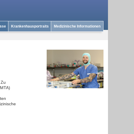
isse
Krankenhausportraits
Medizinische Informationen
 Zu
 (MTA)
nten
zinische