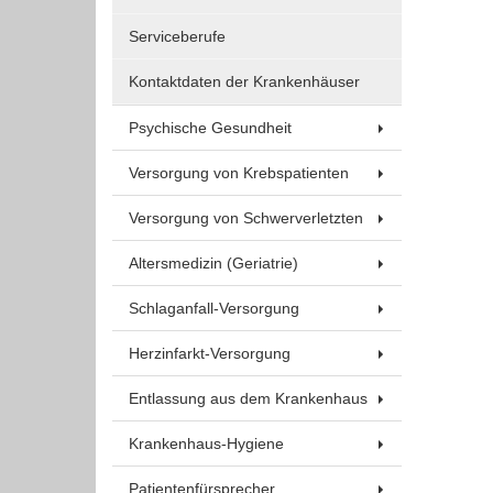
Um Inhalte von Videoplattformen und Social Media
Plattformen anzeigen zu können, werden von
Serviceberufe
diesen externen Medien Cookies gesetzt.
Kontaktdaten der Krankenhäuser
YouTube
Psychische Gesundheit
Versorgung von Krebspatienten
Vimeo
Versorgung von Schwerverletzten
Altersmedizin (Geriatrie)
Schlaganfall-Versorgung
Herzinfarkt-Versorgung
Entlassung aus dem Krankenhaus
Krankenhaus-Hygiene
Patientenfürsprecher