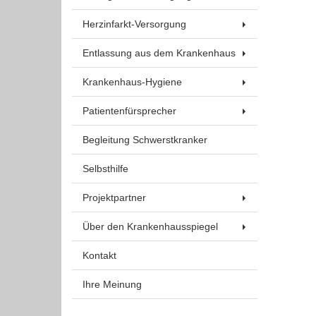
Um Inhalte von Videoplattformen und Social Media
Plattformen anzeigen zu können, werden von
Herzinfarkt-Versorgung
diesen externen Medien Cookies gesetzt.
Entlassung aus dem Krankenhaus
YouTube
Krankenhaus-Hygiene
Patientenfürsprecher
Vimeo
Begleitung Schwerstkranker
Selbsthilfe
Projektpartner
Über den Krankenhausspiegel
Kontakt
Ihre Meinung