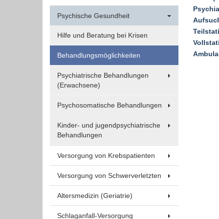
Psychia
Funktionen und sind für die einwandfreie Funktion
Psychische Gesundheit
Aufsuc
der Website erforderlich.
Teilsta
Hilfe und Beratung bei Krisen
Vollsta
Einverständnis-Cookie
Ambulan
Behandlungsmöglichkeiten
Name:
Psychiatrische Behandlungen
cookie_consent
(Erwachsene)
Zweck:
Psychosomatische Behandlungen
Dieser Cookie speichert die
ausgewählten Einverständnis-
Kinder- und jugendpsychiatrische
Optionen des Benutzers
Behandlungen
Cookie
Versorgung von Krebspatienten
Laufzeit:
1 Jahr
Versorgung von Schwerverletzten
Altersmedizin (Geriatrie)
EXTERNE MEDIEN
Schlaganfall-Versorgung