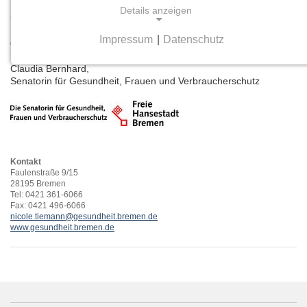
Mein Dank gilt allen Krankenhäusern im Land Bremen und
Details anzeigen
unseren Projektpartner*innen für ihre Unterstützung bei der
Erstellung und Weiterentwicklung dieses Internetportals und der
Impressum
|
Datenschutz
dazugehörigen Broschüre.
NOTWENDIGE COOKIES
Claudia Bernhard,
Notwendige Cookies ermöglichen grundlegende
Senatorin für Gesundheit, Frauen und Verbraucherschutz
Funktionen und sind für die einwandfreie Funktion
der Website erforderlich.
Einverständnis-Cookie
Kontakt
Name:
Faulenstraße 9/15
cookie_consent
28195 Bremen
Tel: 0421 361-6066
Fax: 0421 496-6066
Zweck:
nicole.tiemann@gesundheit.bremen.de
Dieser Cookie speichert die ausgewählten
www.gesundheit.bremen.de
Einverständnis-Optionen des Benutzers
Cookie Laufzeit:
1 Jahr