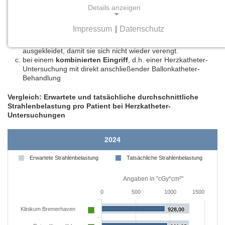
bei einer
Ballonkatheter-Behandlung
, bei der ein kleiner
Details anzeigen
Ballon an der Spitze des Katheters mit Luft gefüllt wird und
so das verengte oder verschlossene Herzkranzgefäß dehnt
Impressum
|
Datenschutz
bzw. wieder öffnet. Häufig wird die gedehnte Stelle auch
NOTWENDIGE COOKIES
gleich von innen mit einem dünnen Metallgeflecht (Stent)
ausgekleidet, damit sie sich nicht wieder verengt.
Notwendige Cookies ermöglichen grundlegende
bei einem
kombinierten Eingriff
, d.h. einer Herzkatheter-
Funktionen und sind für die einwandfreie Funktion
Untersuchung mit direkt anschließender Ballonkatheter-
der Website erforderlich.
Behandlung
Vergleich: Erwartete und tatsächliche durchschnittliche
Einverständnis-Cookie
Strahlenbelastung pro Patient bei Herzkatheter-
Untersuchungen
Name:
cookie_consent
2024
Zweck:
Erwartete Strahlenbelastung
Tatsächliche Strahlenbelastung
Dieser Cookie speichert die ausgewählten
Einverständnis-Optionen des Benutzers
Angaben in "cGy*cm²"
0
500
1000
1500
Cookie Laufzeit:
1 Jahr
Klinikum Bremerhaven
928,00
928,00