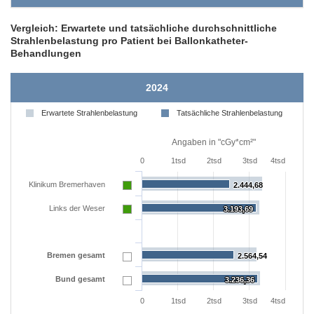
Vergleich: Erwartete und tatsächliche durchschnittliche
Strahlenbelastung pro Patient bei Ballonkatheter-
Behandlungen
2024
Erwartete Strahlenbelastung
Tatsächliche Strahlenbelastung
Angaben in "cGy*cm²"
0
1tsd
2tsd
3tsd
4tsd
Klinikum Bremerhaven
2.444,68
2.444,68
Links der Weser
3.193,69
3.193,69
Bremen gesamt
2.564,54
2.564,54
Bund gesamt
3.236,36
3.236,36
0
1tsd
2tsd
3tsd
4tsd