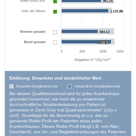
Rotes Kreuz Krh.
961,25
961,25
Links der Weser
1.137,88
1.137,88
EXTERNE MEDIEN
Um Inhalte von Videoplattformen und Social Media
Plattformen anzeigen zu können, werden von
Bremen gesamt
884,53
884,53
diesen externen Medien Cookies gesetzt.
Bund gesamt
1.206,47
1.206,47
YouTube
0
500
1000
1500
Angaben in "cGy*cm²"
Vimeo
Erklärung: Erwarteter und tatsächlicher Wert
Erwartete Komplikationsrate
Tatsächliche Komplikationsrate
Bei diesem Qualitätsmerkmal wird für jedes Krankenhaus
gesondert berechnet, wie hoch die zu erwartende
durchschnittliche Strahlenbelastung pro Patient ist,
gemessen in Zenti-Gray mal Quadratzentimeter“ (cGy x
cm2). Grundlage für die Berechnung ist u.a. das so
genannte Risiko-Profil der Patienten eines jeden
Krankenhauses. Dieses Risiko-Profil hängt z.B. vom Alter,
Geschlecht, von Vor- und Begleiterkrankungen der Patienten