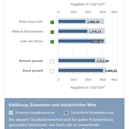
Angaben in "cGy*cm²"
0
1tsd
2tsd
3tsd
4tsd
Rotes Kreuz Krh.
1.868,58
1.868,58
Klinikum Bremerhaven
1.978,33
1.978,33
Links der Weser
3.089,88
3.089,88
Bremen gesamt
2.512,00
2.512,00
Bund gesamt
3.064,22
3.064,22
0
1tsd
2tsd
3tsd
4tsd
Angaben in "cGy*cm²"
Erklärung: Erwarteter und tatsächlicher Wert
Erwartete Komplikationsrate
Tatsächliche Komplikationsrate
Bei diesem Qualitätsmerkmal wird für jedes Krankenhaus
gesondert berechnet, wie hoch die zu erwartende