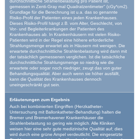
durchschnittliche Strahlenbelastung pro Patient ist,
gemessen in Zenti-Gray mal Quadratzentimeter“ (cGy*cm2).
Grundlage für die Berechnung ist u.a. das so genannte
Risiko-Profil der Patienten eines jeden Krankenhauses.
Dieses Risiko-Profil hängt z.B. vom Alter, Geschlecht, von
Vor- und Begleiterkrankungen der Patienten des
Krankenhauses ab. In Krankenhäusern mit vielen Risiko-
Patienten wird in der Regel eine höhere erforderliche
Strahlungsmenge erwartet als in Häusern mit wenigen. Die
erwartete durchschnittliche Strahlenbelastung wird dann mit
der tatsächlich gemessenen verglichen. Ist die tatsächliche
durchschnittliche Strahlungsmenge so niedrig wie die
erwartete oder sogar noch niedriger, zeugt das von guter
Behandlungsqualität. Aber auch wenn sie höher ausfällt,
kann die Qualität des Krankenhauses dennoch
uneingeschränkt gut sein.
Erläuterungen zum Ergebnis
Auch bei kombinierten Eingriffen (Herzkatheter-
Untersuchung mit Ballonkatheter-Behandlung) halten die
Bremer und Bremerhavener Krankenhäuser die
Strahlenbelastung so gering wie möglich. Alle Kliniken
weisen hier eine sehr gute medizinische Qualität auf; dies
wird durch eine grüne Ampel verdeutlicht. Die eingesetzte