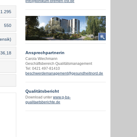
info@klinikum-bremen-ost.de
1.295
550
ensik)
Ansprechpartnerin
636,18
Carola Wiechmann
Geschäftsbereich Qualitätsmanagement
Tel: 0421 497-81410
beschwerdemanagement@gesundheitnord.de
Qualitätsbericht
Download unter
www.g-ba-
qualitaetsberichte.de