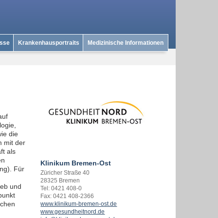
isse
Krankenhausportraits
Medizinische Informationen
auf
ogie,
ie die
 mit der
t als
en
Klinikum Bremen-Ost
ng). Für
Züricher Straße 40
28325 Bremen
ieb und
Tel: 0421 408-0
punkt
Fax: 0421 408-2366
schen
www.klinikum-bremen-ost.de
www.gesundheitnord.de