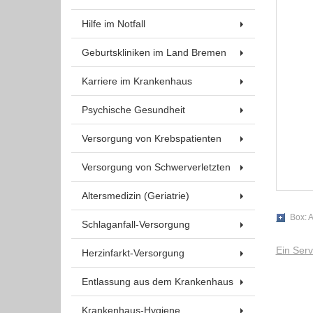
Um Inhalte von Videoplattformen und Social Media
Plattformen anzeigen zu können, werden von
Hilfe im Notfall
diesen externen Medien Cookies gesetzt.
Geburtskliniken im Land Bremen
YouTube
Karriere im Krankenhaus
Psychische Gesundheit
Vimeo
Versorgung von Krebspatienten
Versorgung von Schwerverletzten
Altersmedizin (Geriatrie)
Box: A
Schlaganfall-Versorgung
Ein Ser
Herzinfarkt-Versorgung
Entlassung aus dem Krankenhaus
Krankenhaus-Hygiene