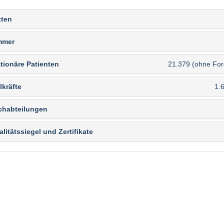
tten
mmer
tionäre Patienten
21.379 (ohne For
lkräfte
1.
chabteilungen
litätssiegel und Zertifikate