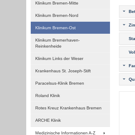
Klinikum Bremen-Mitte
Funktionen und sind für die einwandfreie Funktion
Be
der Website erforderlich.
Klinikum Bremen-Nord
Zi
Klinikum Bremen-Ost
Einverständnis-Cookie
Sta
Klinikum Bremerhaven-
Name:
Reinkenheide
cookie_consent
Vol
Klinikum Links der Weser
Zweck:
Fa
Dieser Cookie speichert die
Krankenhaus St. Joseph-Stift
ausgewählten Einverständnis-
Qua
Optionen des Benutzers
Paracelsus-Klinik Bremen
Cookie
Roland Klinik
Laufzeit:
1 Jahr
Rotes Kreuz Krankenhaus Bremen
ARCHE Klinik
EXTERNE MEDIEN
Medizinische Informationen A-Z