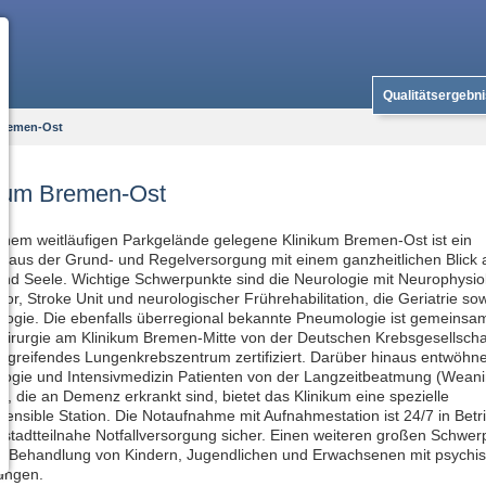
Qualitätsergebn
Bremen-Ost
ikum Bremen-Ost
inem weitläufigen Parkgelände gelegene Klinikum Bremen-Ost ist ein
haus der Grund- und Regelversorgung mit einem ganzheitlichen Blick 
nd Seele. Wichtige Schwerpunkte sind die Neurologie mit Neurophysiol
bor, Stroke Unit und neurologischer Frührehabilitation, die Geriatrie sow
ogie. Die ebenfalls überregional bekannte Pneumologie ist gemeinsam
irurgie am Klinikum Bremen-Mitte von der Deutschen Krebsgesellschaf
rgreifendes Lungenkrebszentrum zertifiziert. Darüber hinaus entwöhn
ogie und Intensivmedizin Patienten von der Langzeitbeatmung (Weani
n, die an Demenz erkrankt sind, bietet das Klinikum eine spezielle
nsible Station. Die Notaufnahme mit Aufnahmestation ist 24/7 in Betr
ie stadtteilnahe Notfallversorgung sicher. Einen weiteren großen Schwer
die Behandlung von Kindern, Jugendlichen und Erwachsenen mit psychi
ungen.