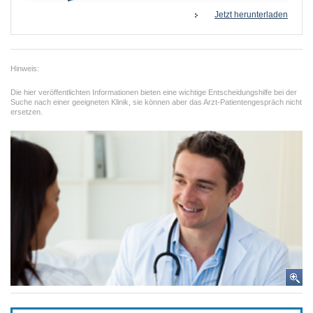
Jetzt herunterladen
EXTERNE MEDIEN
Um Inhalte von Videoplattformen und Social Media
Plattformen anzeigen zu können, werden von
Hinweis:
diesen externen Medien Cookies gesetzt.
Die hier veröffentlichten Informationen bieten eine wichtige Entscheidungshilfe bei der
Suche nach einer geeigneten Klinik, sie können aber das Arzt-Patientengespräch nicht
ersetzen.
YouTube
Vimeo