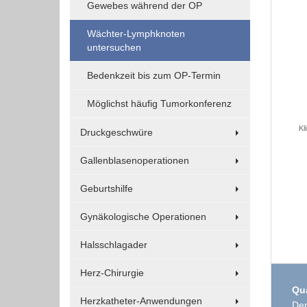
Gewebes während der OP
Funktionen und sind für die einwandfreie Funktion
der Website erforderlich.
Wächter-Lymphknoten
untersuchen
Einverständnis-Cookie
Bedenkzeit bis zum OP-Termin
Name:
Möglichst häufig Tumorkonferenz
cookie_consent
Kl
Druckgeschwüre
Zweck:
Dieser Cookie speichert die
Gallenblasenoperationen
ausgewählten Einverständnis-
Optionen des Benutzers
Geburtshilfe
Cookie
Gynäkologische Operationen
Laufzeit:
1 Jahr
Halsschlagader
Herz-Chirurgie
Qua
EXTERNE MEDIEN
Herzkatheter-Anwendungen
Der