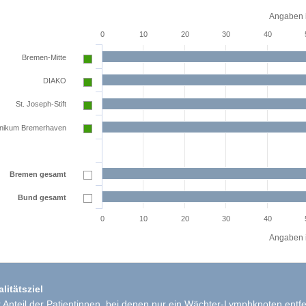
Angaben i
0
10
20
30
40
Bremen-Mitte
DIAKO
St. Joseph-Stift
inikum Bremerhaven
Bremen gesamt
Bund gesamt
0
10
20
30
40
Angaben i
litätsziel
 Anteil der Patientinnen, bei denen nur ein Wächter-Lymphknoten entfer