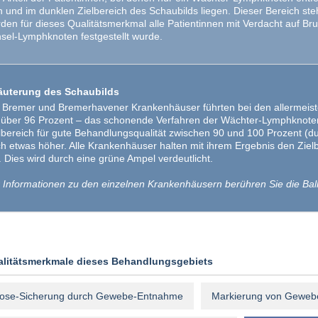
n und im dunklen Zielbereich des Schaubilds liegen. Dieser Bereich ste
den für dieses Qualitätsmerkmal alle Patientinnen mit Verdacht auf Br
sel-Lymphknoten festgestellt wurde.
äuterung des Schaubilds
 Bremer und Bremerhavener Krankenhäuser führten bei den allermeist
 über 96 Prozent – das schonende Verfahren der Wächter-Lymphknoten-
lbereich für gute Behandlungsqualität zwischen 90 und 100 Prozent (du
h etwas höher. Alle Krankenhäuser halten mit ihrem Ergebnis den Zielb
. Dies wird durch eine grüne Ampel verdeutlicht.
 Informationen zu den einzelnen Krankenhäusern berühren Sie die Bal
alitätsmerkmale dieses Behandlungsgebiets
ose-Sicherung durch Gewebe-Entnahme
Markierung von Geweb