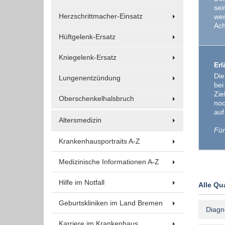
Um Inhalte von Videoplattformen und Social Media
sei
Plattformen anzeigen zu können, werden von
Herzschrittmacher-Einsatz
wer
Ach
diesen externen Medien Cookies gesetzt.
Hüftgelenk-Ersatz
YouTube
Kniegelenk-Ersatz
Erl
Die
Lungenentzündung
bei
Vimeo
Zie
Oberschenkelhalsbruch
noc
auf
Altersmedizin
Für
Krankenhausportraits A-Z
Medizinische Informationen A-Z
Hilfe im Notfall
Alle Qu
Geburtskliniken im Land Bremen
Diagn
Karriere im Krankenhaus