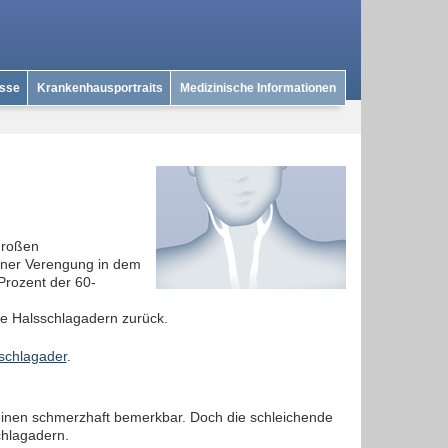
isse
Krankenhausportraits
Medizinische Informationen
großen
einer Verengung in dem
 Prozent der 60-
te Halsschlagadern zurück.
schlagader
.
inen schmerzhaft bemerkbar. Doch die schleichende
chlagadern.