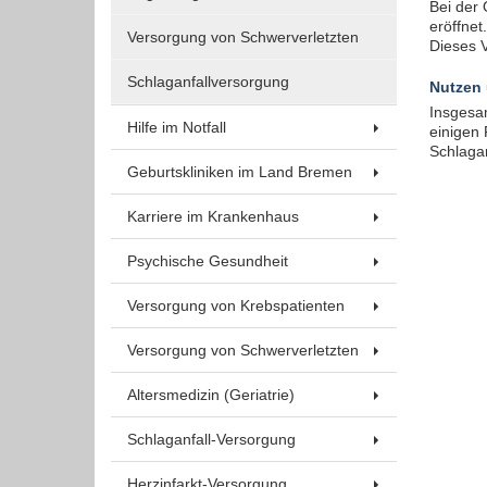
Bei der 
Um Inhalte von Videoplattformen und Social Media
eröffnet
Plattformen anzeigen zu können, werden von
Versorgung von Schwerverletzten
Dieses V
diesen externen Medien Cookies gesetzt.
Schlaganfallversorgung
Nutzen 
Insgesam
YouTube
Hilfe im Notfall
einigen 
Schlaga
Geburtskliniken im Land Bremen
Vimeo
Karriere im Krankenhaus
Psychische Gesundheit
Versorgung von Krebspatienten
Versorgung von Schwerverletzten
Altersmedizin (Geriatrie)
Schlaganfall-Versorgung
Herzinfarkt-Versorgung