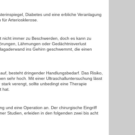
erinspiegel, Diabetes und eine erbliche Veranlagung
für Arteriosklerose.
gst nicht immer zu Beschwerden, doch es kann zu
törungen, Lähmungen oder Gedächtnisverlust
hlagaderwand ins Gehirn geschwemmt, die einen
uf, besteht dringender Handlungsbedarf. Das Risiko,
en sehr hoch. Mit einer Ultraschalluntersuchung lässt
stark verengt, sollte unbedingt eine Therapie
 hat.
g und eine Operation an. Der chirurgische Eingriff
ner Studien, erleiden in den folgenden zwei bis acht