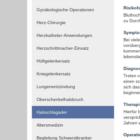
Funktionen und sind für die einwandfreie Funktion
Risikof
Gynäkologische Operationen
der Website erforderlich.
Bluthoc
zu Durch
Herz-Chirurgie
Einverständnis-Cookie
Sympt
Herzkatheter-Anwendungen
Bei viel
Name:
vorüber
Herzschrittmacher-Einsatz
kommen.
cookie_consent
lebensbe
Hüftgelenkersatz
Zweck:
Diagno
Dieser Cookie speichert die
Kniegelenkersatz
Treten v
ausgewählten Einverständnis-
einen sc
Optionen des Benutzers
Lungenentzündung
sich das
beginnen
Cookie
Oberschenkelhalsbruch
Laufzeit:
Therapi
1 Jahr
Hierfür 
Halsschlagader
verspric
Jahren w
Altersmedizin
EXTERNE MEDIEN
Operati
Begleitung Schwerstkranker