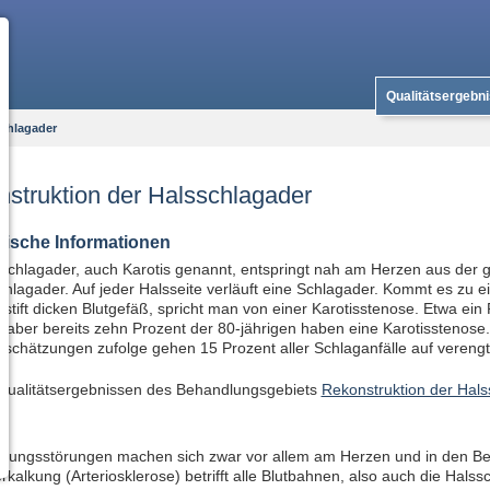
Qualitätsergebn
chlagader
struktion der Halsschlagader
nische Informationen
schlagader, auch Karotis genannt, entspringt nah am Herzen aus der 
hlagader. Auf jeder Halsseite verläuft eine Schlagader. Kommt es zu 
istift dicken Blutgefäß, spricht man von einer Karotisstenose. Etwa ein
, aber bereits zehn Prozent der 80-jährigen haben eine Karotisstenose.
schätzungen zufolge gehen 15 Prozent aller Schlaganfälle auf vereng
Qualitätsergebnissen des Behandlungsgebiets
Rekonstruktion der Hals
e
utungsstörungen machen sich zwar vor allem am Herzen und in den Be
kalkung (Arteriosklerose) betrifft alle Blutbahnen, also auch die Halss