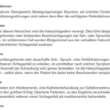
aktoren
hdruck, Übergewicht, Bewegungsmangel, Rauchen, ein erhöhter Cholest
blutungsstörungen sind neben dem Alter die wichtigsten Risikofaktoren 
ome
en älteren Menschen sind die Halsschlagadern verengt. Dies führt län
gehenden oder bleibenden Beeinträchtigungen wie Seh- oder Sprachs
 Im schlimmsten Fall werden Blutgerinnsel aus der verkalkten Halssc
drohlichen Schlaganfall auslösen.
se
orübergehende oder dauerhafte Seh-, Sprach- oder Gefühlsstörungen a
hweren Schlaganfall zu erleiden, ist unmittelbar nach solchen Symptom
 Ausmaß der Erkrankung sehr genau feststellen. Ist die Halsschlagader 
 - selbst dann, wenn der Patient bis dahin keine Beschwerden verspürt
e
bieten sich Medikamente, eine Katheterbehandlung zur Gefäßerweiterun
ht den größten Erfolg: Operierte Patienten, so das Ergebnis verschiede
esentlich seltener einen Schlaganfall als medikamentös behandelte.
on