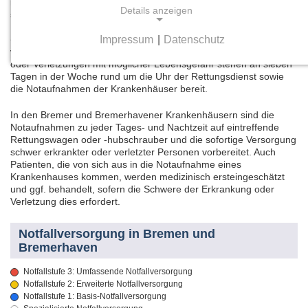
mittwochs nachmittags sowie an Wochenenden und Feiertagen)
Details anzeigen
sind die ärztlichen Bereitschaftsdienste die richtige Anlaufstelle.
Diese sind im Land Bremen in der Regel werktags ab 19.00 Uhr
Impressum
|
Datenschutz
(mittwochs ab 15.00 Uhr) sowie an Wochenenden und Feiertagen
NOTWENDIGE COOKIES
von 8.00 bis 23.00 Uhr geöffnet. Bei schweren Erkrankungen
oder Verletzungen mit möglicher Lebensgefahr stehen an sieben
Notwendige Cookies ermöglichen grundlegende
Tagen in der Woche rund um die Uhr der Rettungsdienst sowie
Funktionen und sind für die einwandfreie Funktion
die Notaufnahmen der Krankenhäuser bereit.
der Website erforderlich.
In den Bremer und Bremerhavener Krankenhäusern sind die
Notaufnahmen zu jeder Tages- und Nachtzeit auf eintreffende
Einverständnis-Cookie
Rettungswagen oder -hubschrauber und die sofortige Versorgung
schwer erkrankter oder verletzter Personen vorbereitet. Auch
Patienten, die von sich aus in die Notaufnahme eines
Name:
Krankenhauses kommen, werden medizinisch ersteingeschätzt
cookie_consent
und ggf. behandelt, sofern die Schwere der Erkrankung oder
Verletzung dies erfordert.
Zweck:
Dieser Cookie speichert die ausgewählten
Notfallversorgung in Bremen und
Einverständnis-Optionen des Benutzers
Bremerhaven
Cookie Laufzeit:
Notfallstufe 3: Umfassende Notfallversorgung
1 Jahr
Notfallstufe 2: Erweiterte Notfallversorgung
Notfallstufe 1: Basis-Notfallversorgung