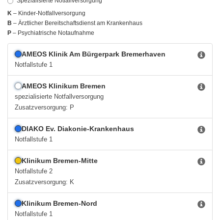
Spezialisierte Notfallversorgung
K
– Kinder-Notfallversorgung
EXTERNE MEDIEN
B
– Ärztlicher Bereitschaftsdienst am Krankenhaus
P
– Psychiatrische Notaufnahme
Um Inhalte von Videoplattformen und Social Media
Plattformen anzeigen zu können, werden von
AMEOS Klinik Am Bürgerpark Bremerhaven
diesen externen Medien Cookies gesetzt.
Notfallstufe 1
YouTube
AMEOS Klinikum Bremen
spezialisierte Notfallversorgung
Zusatzversorgung: P
Vimeo
DIAKO Ev. Diakonie-Krankenhaus
Notfallstufe 1
Klinikum Bremen-Mitte
Notfallstufe 2
Zusatzversorgung: K
Klinikum Bremen-Nord
Notfallstufe 1