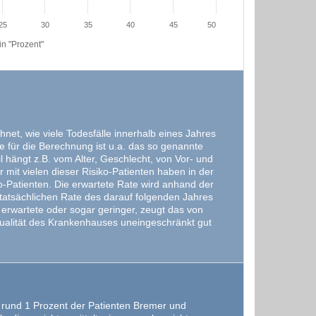
25
30
35
40
45
50
n "Prozent"
et, wie viele Todesfälle innerhalb eines Jahres
 für die Berechnung ist u.a. das so genannte
l hängt z.B. vom Alter, Geschlecht, von Vor- und
it vielen dieser Risiko-Patienten haben in der
o-Patienten. Die erwartete Rate wird anhand der
tatsächlichen Rate des darauf folgenden Jahres
e erwartete oder sogar geringer, zeugt das von
Qualität des Krankenhauses uneingeschränkt gut
b rund 1 Prozent der Patienten Bremer und