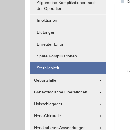
E
Allgemeine Komplikationen nach
Funktionen und sind für die einwandfreie Funktion
der Operation
der Website erforderlich.
Infektionen
Einverständnis-Cookie
Blutungen
Name:
Erneuter Eingriff
cookie_consent
Späte Komplikationen
Zweck:
Dieser Cookie speichert die
Sterblichkeit
ausgewählten Einverständnis-
Kl
Optionen des Benutzers
Geburtshilfe
Cookie
Gynäkologische Operationen
Laufzeit:
1 Jahr
Halsschlagader
Herz-Chirurgie
EXTERNE MEDIEN
Herzkatheter-Anwendungen