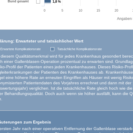
Bund gesamt
1,8 %
1,8 %
0
5
10
15
20
Angaben i
lärung: Erwarteter und tatsächlicher Wert
Erwartete Komplikationsrate
Tatsächliche Komplikationsrate
 diesem Qualitätsmerkmal wird für jedes Krankenhaus gesondert berechn
h einer Gallenblasen-Operation prozentual zu erwarten sind. Grundlage
iko-Profil der Patienten eines jeden Krankenhauses. Dieses Risiko-Profi
leiterkrankungen der Patienten des Krankenhauses ab. Krankenhäuser m
el eine höhere Rate an erneuten Eingriffen als Häuser mit wenig Risik
nymisierten Patientendaten des Vorjahres errechnet und dann mit der 
swertungsjahr) verglichen. Ist die tatsächliche Rate gleich hoch wie di
er Behandlungsqualität. Doch auch wenn sie höher ausfällt, kann die 
n.
äuterungen zum Ergebnis
ersten Jahr nach einer operativen Entfernung der Gallenblase verstar