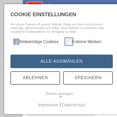
COOKIE EINSTELLUNGEN
Wir nutzen Cookies auf unserer Website. Einige von ihnen sind technisch
notwendig, während andere uns helfen, diese Website zu verbessern oder
Bremer Krankenhausspiegel
>
Qualitätsergebnisse A-Z
>
Gallenblasen
zusätzliche Funktionalitäten zur Verfügung zu stellen.
Notwendige Cookies
Externe Medien
Quali
Startseite
Qualitä
Qualitätsergebnisse A-Z
ALLE AUSWÄHLEN
Gute Beh
wenige P
Brustkrebs-Operationen
ABLEHNEN
SPEICHERN
weite
Druckgeschwüre
Gallenblasenoperationen
Verglei
Details anzeigen
Komplikationen während oder
Impressum
|
Datenschutz
nach der Operation
NOTWENDIGE COOKIES
Notwendige Cookies ermöglichen grundlegende