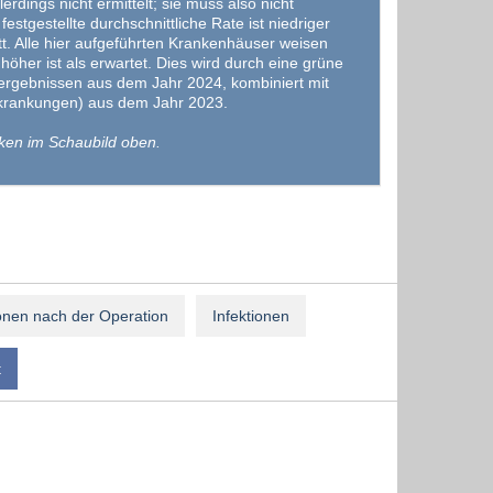
ings nicht ermittelt; sie muss also nicht
gestellte durchschnittliche Rate ist niedriger
tt. Alle hier aufgeführten Krankenhäuser weisen
öher ist als erwartet. Dies wird durch eine grüne
sergebnissen aus dem Jahr 2024, kombiniert mit
erkrankungen) aus dem Jahr 2023.
ken im Schaubild oben.
onen nach der Operation
Infektionen
t