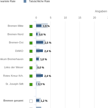
rwartete Rate
Tatsächliche Rate
Angaben i
0
5
10
15
20
Bremen-Mitte
1,9 %
1,9 %
Bremen-Nord
0,6 %
0,6 %
Bremen-Ost
2,5 %
2,5 %
DIAKO
2,4 %
2,4 %
inikum Bremerhaven
1,0 %
1,0 %
Links der Weser
0,0 %
0,0 %
Rotes Kreuz Krh.
2,4 %
2,4 %
St. Joseph-Stift
0,3 %
0,3 %
Bremen gesamt
1,2 %
1,2 %