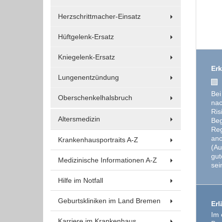
Um Inhalte von Videoplattformen und Social Media
Plattformen anzeigen zu können, werden von
Herzschrittmacher-Einsatz
diesen externen Medien Cookies gesetzt.
Hüftgelenk-Ersatz
YouTube
Kniegelenk-Ersatz
Erk
Lungenentzündung
Vimeo
Bei
Oberschenkelhalsbruch
nac
Ris
Altersmedizin
Beg
Reg
ano
Krankenhausportraits A-Z
(Au
gut
Medizinische Informationen A-Z
sei
Hilfe im Notfall
Geburtskliniken im Land Bremen
Erl
Im 
Karriere im Krankenhaus