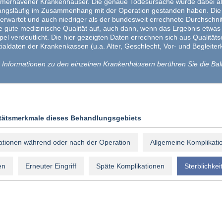
merhavener Krankenhäuser. Die genaue Todesursache wurde dabei allerd
ngsläufig im Zusammenhang mit der Operation gestanden haben. Die fest
 erwartet und auch niedriger als der bundesweit errechnete Durchschni
e gute medizinische Qualität auf, auch dann, wenn das Ergebnis etwas h
el verdeutlicht. Die hier gezeigten Daten errechnen sich aus Qualität
ialdaten der Krankenkassen (u.a. Alter, Geschlecht, Vor- und Begleit
 Informationen zu den einzelnen Krankenhäusern berühren Sie die Bal
itätsmerkmale dieses Behandlungsgebiets
ationen während oder nach der Operation
Allgemeine Komplikati
en
Erneuter Eingriff
Späte Komplikationen
Sterblichkei