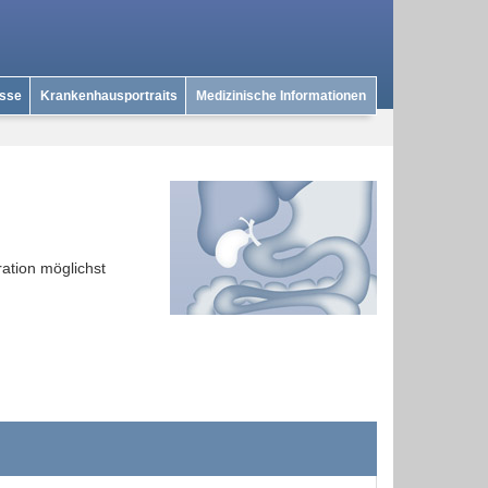
isse
Krankenhausportraits
Medizinische Informationen
ation möglichst